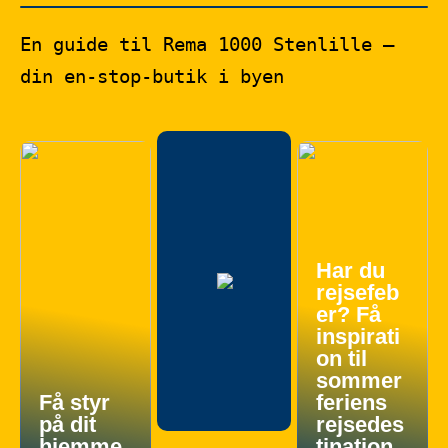
En guide til Rema 1000 Stenlille –
din en-stop-butik i byen
Har du
rejsefeb
er? Få
inspirati
on til
sommer
Få styr
feriens
på dit
rejsedes
hjemme
tination