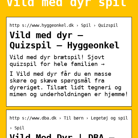
Vild med dyr spil
http s://www.hyggeonkel.dk › Spil › Quizspil
Vild med dyr –
Quizspil – Hyggeonkel
Vild med dyr brætspil! Sjovt
quizspil for hele familien →
I Vild med dyr får du en masse
skøre og skæve spørgsmål fra
dyreriget. Tilsæt lidt tegneri og
mimen og underholdningen er hjemme!
http s://www.dba.dk › Til børn › Legetøj og spil
› Spil
Vild Med Dyr | DBA –