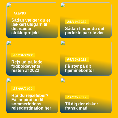
TRENDS
Sådan vælger du et
26/10/2022
lækkert uldgarn til
det næste
Sådan finder du det
strikkeprojekt
perfekte par støvler
06/10/2022
04/10/2022
Rejs ud på fede
fodboldevents i
Få styr på dit
resten af 2022
hjemmekontor
28/09/2022
Har du rejsefeber?
23/09/2022
Få inspiration til
sommerferiens
Til dig der elsker
rejsedestination her
fransk mad