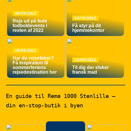
06/10/2022
04/10/2022
Rejs ud på fede
fodboldevents i
Få styr på dit
resten af 2022
hjemmekontor
28/09/2022
Har du rejsefeber?
23/09/2022
Få inspiration til
sommerferiens
Til dig der elsker
rejsedestination her
fransk mad
En guide til Rema 1000 Stenlille –
din en-stop-butik i byen