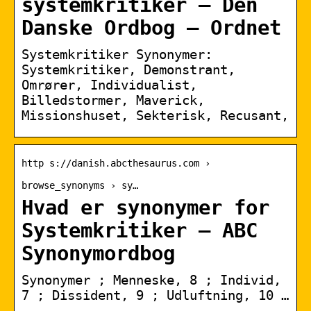
systemkritiker — Den
Danske Ordbog – Ordnet
Systemkritiker Synonymer:
Systemkritiker, Demonstrant,
Omrører, Individualist,
Billedstormer, Maverick,
Missionshuset, Sekterisk, Recusant,
http s://danish.abcthesaurus.com ›
browse_synonyms › sy…
Hvad er synonymer for
Systemkritiker – ABC
Synonymordbog
Synonymer ; Menneske, 8 ; Individ,
7 ; Dissident, 9 ; Udluftning, 10 …