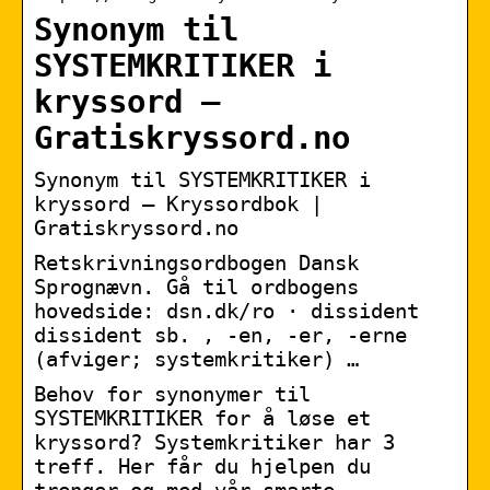
Synonym til
SYSTEMKRITIKER i
kryssord –
Gratiskryssord.no
Synonym til SYSTEMKRITIKER i
kryssord – Kryssordbok |
Gratiskryssord.no
Retskrivningsordbogen Dansk
Sprognævn. Gå til ordbogens
hovedside: dsn.dk/ro · dissident
dissident sb. , -en, -er, -erne
(afviger; systemkritiker) …
Behov for synonymer til
SYSTEMKRITIKER for å løse et
kryssord? Systemkritiker har 3
treff. Her får du hjelpen du
trenger og med vår smarte