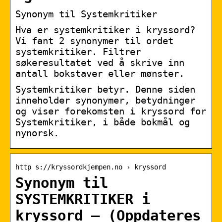
Synonym til Systemkritiker
Hva er systemkritiker i kryssord?
Vi fant 2 synonymer til ordet
systemkritiker. Filtrer
søkeresultatet ved å skrive inn
antall bokstaver eller mønster.
Systemkritiker betyr. Denne siden
inneholder synonymer, betydninger
og viser forekomsten i kryssord for
Systemkritiker, i både bokmål og
nynorsk.
http s://kryssordkjempen.no › kryssord
Synonym til
SYSTEMKRITIKER i
kryssord – (Oppdateres