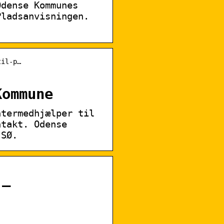
Odense Kommunes
Pladsanvisningen.
til-p…
Kommune
ntermedhjælper til
ntakt. Odense
 SØ.
 –