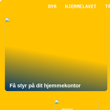
DYR
HJEMMELAVET
T
Få styr på dit hjemmekontor
TRENDS