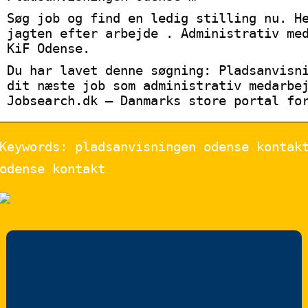
Søg job og find en ledig stilling nu. H
jagten efter arbejde . Administrativ me
KiF Odense.
Du har lavet denne søgning: Pladsanvisn
dit næste job som administrativ medarbe
Jobsearch.dk – Danmarks store portal fo
Keywords: pladsanvisningen odense kontak
odense kontakt