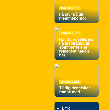
04/10/2022
Få styr på dit
hjemmekontor
28/09/2022
Har du rejsefeber?
Få inspiration til
sommerferiens
rejsedestination
her
23/09/2022
Til dig der elsker
fransk mad
DYR