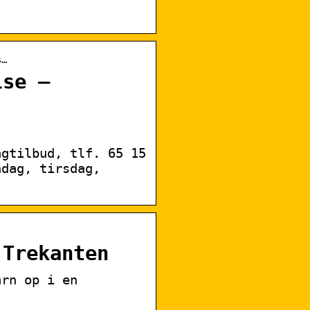
s…
lse –
agtilbud, tlf. 65 15
ndag, tirsdag,
 Trekanten
arn op i en