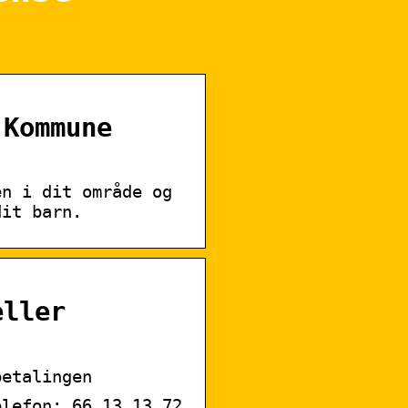
 Kommune
en i dit område og
dit barn.
eller
betalingen
elefon: 66 13 13 72.