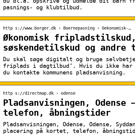
du bl.a. opskrive og udmelde dit barn f
pasnings- og klubtilbud.
http s://www.borger.dk › Boernepasning › Oekonomisk-…
Økonomisk fripladstilskud
søskendetilskud og andre 
Du skal søge digitalt og bruge selvbetj
friplads i dagtilbud’. Hvis du ikke har
du kontakte kommunens pladsanvisning.
http s://directmap.dk › odense
Pladsanvisningen, Odense 
telefon, åbningstider
Pladsanvisningen, Odense, Odense, Sydda
placering på kortet, telefon, åbningsti