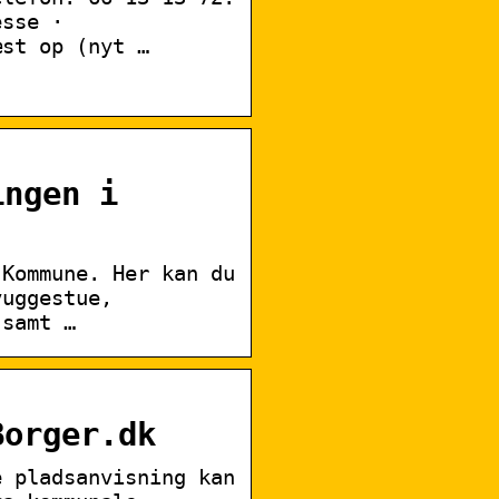
esse ·
æst op (nyt …
ingen i
 Kommune. Her kan du
vuggestue,
 samt …
Borger.dk
e pladsanvisning kan