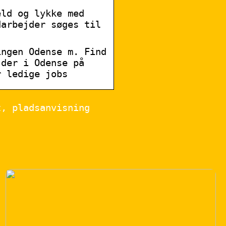
eld og lykke med
darbejder søges til
ingen Odense m. Find
jder i Odense på
r ledige jobs
t, pladsanvisning