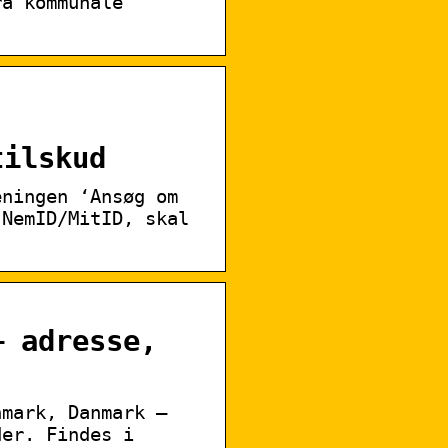
ra kommunale
,
tilskud
eningen ‘Ansøg om
 NemID/MitID, skal
— adresse,
nmark, Danmark —
der. Findes i