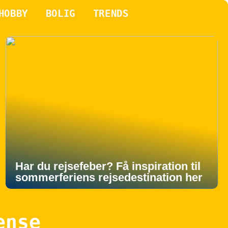
HOBBY
BOLIG
TRENDS
Har du rejsefeber? Få inspiration til
sommerferiens rejsedestination her
ense