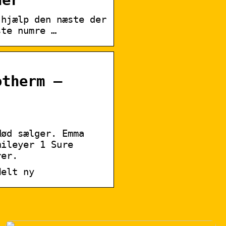
her
hjælp den næste der
ste numre …
otherm –
Mød sælger. Emma
mileyer 1 Sure
rer.
Helt ny