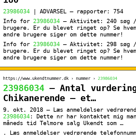
23986034
| ADVARSEL – rapporter: 754
Info for
23986034
– Aktivitet: 240 søg /
brugere. Er du blevet ringet op? Se hve
andre brugere siger om dette nummer!
Info for
23986034
– Aktivitet: 298 søg /
brugere. Er du blevet ringet op? Se hve
andre brugere siger om dette nummer!
https://www.ukendtnummer.dk › nummer ›
23986034
23986034
– Antal vurdering
Chikanerende – et…
9. okt. 2018 — Læs anmeldelser vedrøren
23986034
: Dette nr har kontaktet mig ma
måneds tid Telmore salg Ukendt som …
. Læs anmeldelser vedrørende telefonnu