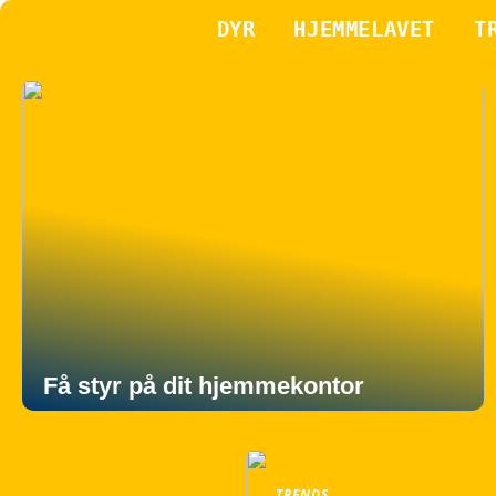
DYR
HJEMMELAVET
T
Få styr på dit hjemmekontor
TRENDS