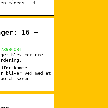
 en måneds tid
ger: 16 –
t
23986034
.
uger blev markeret
urdering.
Uforskammet
er bliver ved med at
spe chikanen.