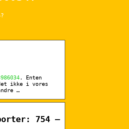
4?
|
3986034
. Enten
det ikke i vores
andre …
orter: 754 –