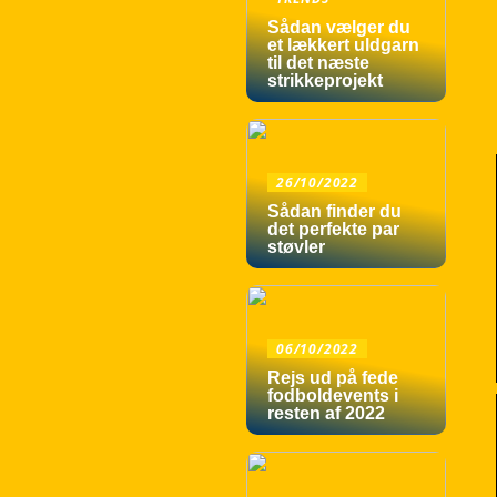
Sådan vælger du
et lækkert uldgarn
til det næste
strikkeprojekt
26/10/2022
Sådan finder du
det perfekte par
støvler
06/10/2022
Rejs ud på fede
fodboldevents i
resten af 2022