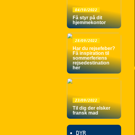
04/10/2022
Få styr på dit
hjemmekontor
28/09/2022
Har du rejsefeber?
Få inspiration til
sommerferiens
rejsedestination
her
23/09/2022
Til dig der elsker
fransk mad
DYR