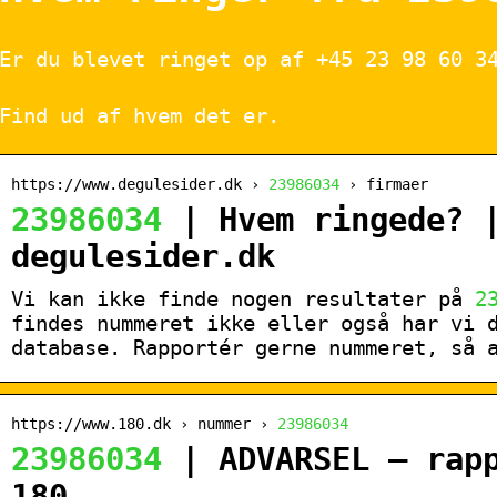
Er du blevet ringet op af +45 23 98 60 3
Find ud af hvem det er.
https://www.degulesider.dk ›
23986034
› firmaer
23986034
| Hvem ringede? 
degulesider.dk
Vi kan ikke finde nogen resultater på
2
findes nummeret ikke eller også har vi 
database. Rapportér gerne nummeret, så 
https://www.180.dk › nummer ›
23986034
23986034
| ADVARSEL – rapp
180