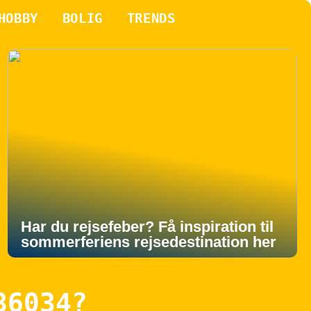
HOBBY
BOLIG
TRENDS
Har du rejsefeber? Få inspiration til
sommerferiens rejsedestination her
86034?