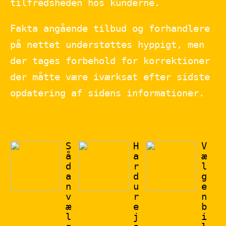
tilfredsheden hos kunderne.
Fakta angående tilbud og forhandlere
på nettet understøttes hyppigt, men
der tages forbehold for korrektioner
der måtte være iværksat efter sidste
opdatering af sidens informationer.
S
H
V
å
a
æ
d
r
l
a
d
g
n
u
e
v
r
n
æ
e
b
l
j
i