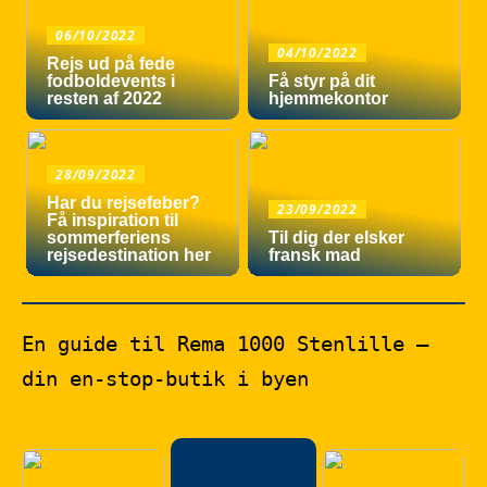
06/10/2022
04/10/2022
Rejs ud på fede
fodboldevents i
Få styr på dit
resten af 2022
hjemmekontor
28/09/2022
Har du rejsefeber?
23/09/2022
Få inspiration til
sommerferiens
Til dig der elsker
rejsedestination her
fransk mad
En guide til Rema 1000 Stenlille –
din en-stop-butik i byen