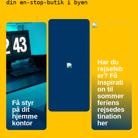
din en-stop-butik i byen
Har du
rejsefeb
er? Få
inspirati
on til
sommer
Få styr
feriens
på dit
rejsedes
hjemme
tination
kontor
her