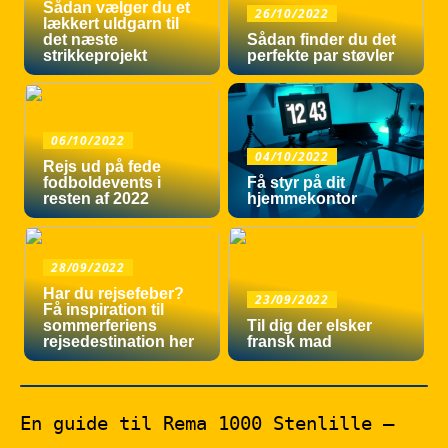
Sådan vælger du et
26/10/2022
lækkert uldgarn til
det næste
Sådan finder du det
strikkeprojekt
perfekte par støvler
06/10/2022
04/10/2022
Rejs ud på fede
fodboldevents i
Få styr på dit
resten af 2022
hjemmekontor
28/09/2022
Har du rejsefeber?
23/09/2022
Få inspiration til
sommerferiens
Til dig der elsker
rejsedestination her
fransk mad
En guide til Rema 1000 Stenlille –