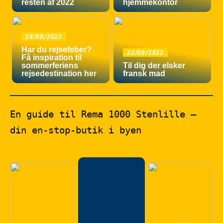
resten af 2022
hjemmekontor
28/09/2022
Har du rejsefeber?
23/09/2022
Få inspiration til
sommerferiens
Til dig der elsker
rejsedestination her
fransk mad
En guide til Rema 1000 Stenlille –
din en-stop-butik i byen