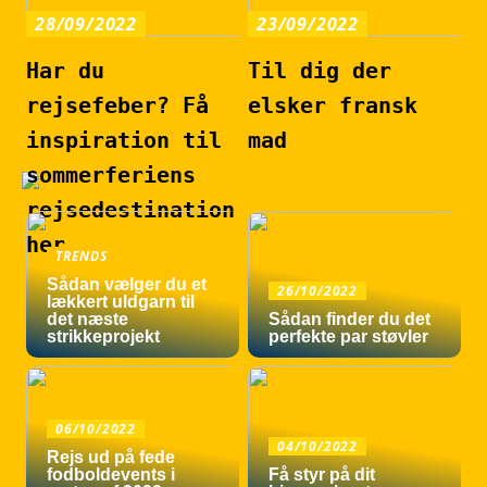
28/09/2022
23/09/2022
Har du
Til dig der
rejsefeber? Få
elsker fransk
inspiration til
mad
sommerferiens
rejsedestination
her
TRENDS
Sådan vælger du et
26/10/2022
lækkert uldgarn til
det næste
Sådan finder du det
strikkeprojekt
perfekte par støvler
06/10/2022
04/10/2022
Rejs ud på fede
fodboldevents i
Få styr på dit