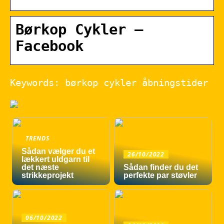
Børkop Cykler –
Facebook
Keywords: børkop cykler åbningstider
TRENDS
Sådan vælger du et
26/10/2022
lækkert uldgarn til
det næste
Sådan finder du det
strikkeprojekt
perfekte par støvler
06/10/2022