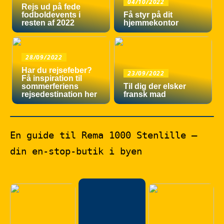
04/10/2022
Rejs ud på fede
fodboldevents i
Få styr på dit
resten af 2022
hjemmekontor
28/09/2022
Har du rejsefeber?
23/09/2022
Få inspiration til
sommerferiens
Til dig der elsker
rejsedestination her
fransk mad
En guide til Rema 1000 Stenlille –
din en-stop-butik i byen