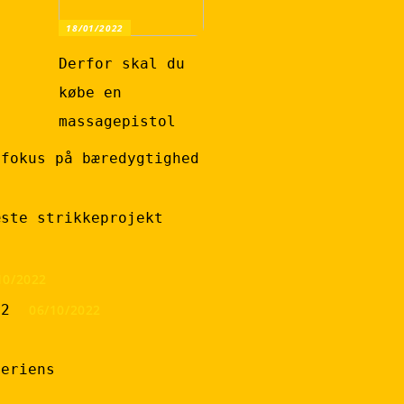
18/01/2022
Derfor skal du
købe en
massagepistol
 fokus på bæredygtighed
æste strikkeprojekt
10/2022
22
06/10/2022
feriens