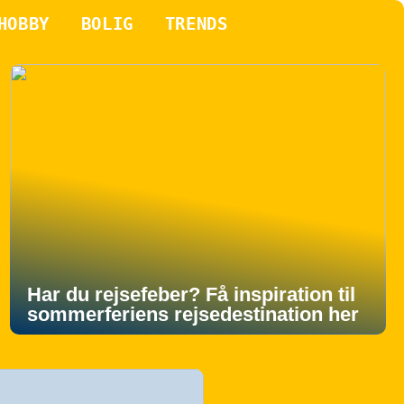
HOBBY
BOLIG
TRENDS
Har du rejsefeber? Få inspiration til
sommerferiens rejsedestination her