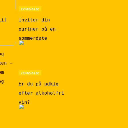
07/03/2022
til
Inviter din
partner på en
sommerdate
og
ken –
om
25/02/2022
og
Er du på udkig
efter alkoholfri
vin?