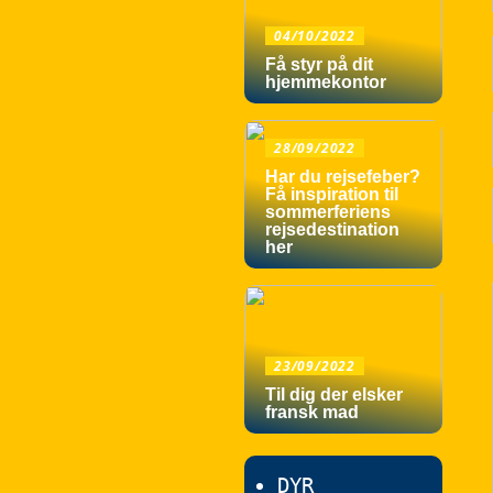
04/10/2022
Få styr på dit
hjemmekontor
28/09/2022
Har du rejsefeber?
Få inspiration til
sommerferiens
rejsedestination
her
23/09/2022
Til dig der elsker
fransk mad
DYR