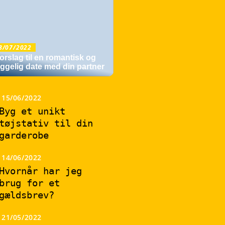
8/07/2022
forslag til en romantisk og
ggelig date med din partner
15/06/2022
Byg et unikt
tøjstativ til din
garderobe
14/06/2022
Hvornår har jeg
brug for et
gældsbrev?
21/05/2022