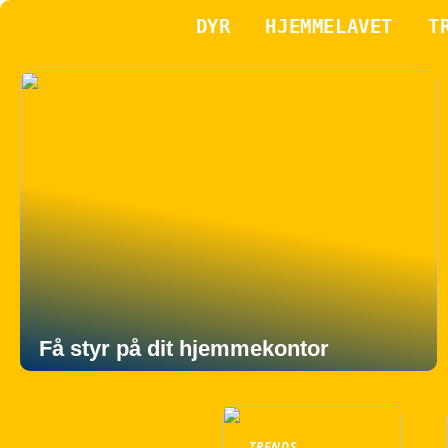
DYR
HJEMMELAVET
T
Få styr på dit hjemmekontor
TRENDS