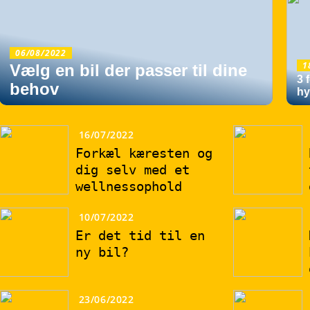
06/08/2022
1
Vælg en bil der passer til dine
3 
behov
hy
16/07/2022
Forkæl kæresten og
dig selv med et
wellnessophold
10/07/2022
Er det tid til en
ny bil?
23/06/2022