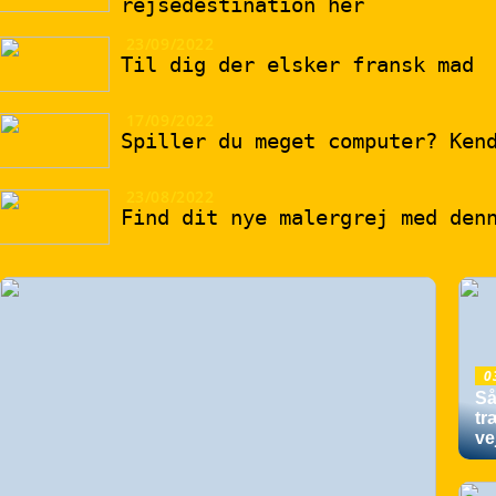
rejsedestination her
23/09/2022
Til dig der elsker fransk mad
17/09/2022
Spiller du meget computer? Ken
23/08/2022
Find dit nye malergrej med den
0
Så
tr
ve