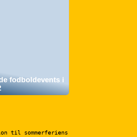
de fodboldevents i
2
ion til sommerferiens