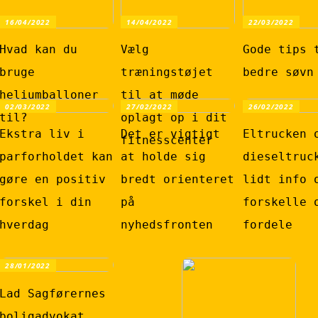
16/04/2022
14/04/2022
22/03/2022
Hvad kan du
Vælg
Gode tips 
bruge
træningstøjet
bedre søvn
heliumballoner
til at møde
02/03/2022
27/02/2022
26/02/2022
til?
oplagt op i dit
Ekstra liv i
Det er vigtigt
Eltrucken 
fitnesscenter
parforholdet kan
at holde sig
dieseltruc
gøre en positiv
bredt orienteret
lidt info 
forskel i din
på
forskelle 
hverdag
nyhedsfronten
fordele
28/01/2022
Lad Sagførernes
boligadvokat