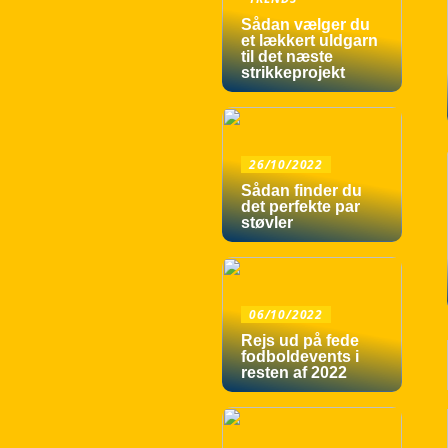
Sådan vælger du
et lækkert uldgarn
til det næste
strikkeprojekt
26/10/2022
Sådan finder du
det perfekte par
støvler
06/10/2022
Rejs ud på fede
fodboldevents i
resten af 2022