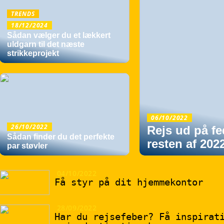
TRENDS
18/12/2024
Sådan vælger du et lækkert
uldgarn til det næste
strikkeprojekt
06/10/2022
26/10/2022
Rejs ud på fe
Sådan finder du det perfekte
resten af 202
par støvler
04/10/2022
Få styr på dit hjemmekontor
28/09/2022
Har du rejsefeber? Få inspirat