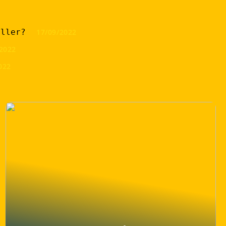
iller?
17/09/2022
2022
022