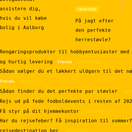
assistere dig,
19/01/2022
hvis du vil købe
På jagt efter
bolig i Aalborg
den perfekte
herrestøvle?
Rengøringsprodukter til hobbyentusiaster med
og hurtig levering
Trends
06/12/2025
Sådan vælger du et lækkert uldgarn til det n
Trends
18/12/2024
Sådan finder du det perfekte par støvler
26/
Rejs ud på fede fodboldevents i resten af 20
Få styr på dit hjemmekontor
04/10/2022
Har du rejsefeber? Få inspiration til sommer
rejsedestination her
28/09/2022