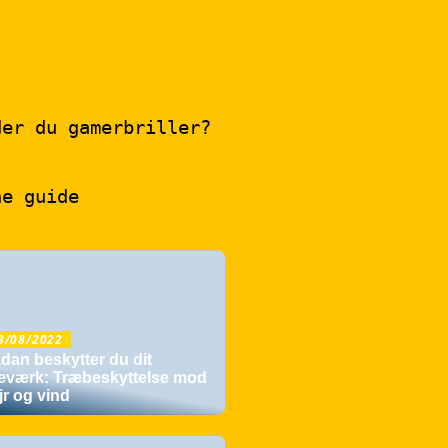
der du gamerbriller?
ne guide
3/08/2022
dan beskytter du dit
æværk: Træbeskyttelse mod
jr og vind